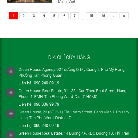
Minh, Việt...
1
2
3
4
5
6
7
45
46
›
››
...
ĐỊA CHỈ CỬA HÀNG
Green House Agency, 027 đường O, Mỹ Giang 2, Phú Mỹ Hưng,
Phường Tân Phong, Quận 7
Liên hệ:
090 240 09 19
Green House Real Estate, 31 - 33 - Cao Trieu Phat Street, Hung
Phuoc 1, PMH, Tan Phong Ward, Dist 7, HCMC
Liên hệ:
096 836 99 79
Green House, 23 (SE12-1) Tieu Nam Street, Canh Vien 1, Phu My
Hung, Tan Phu Ward, District 7.
Liên hệ:
090 240 09 19
Green House Real Estate, 14 Duong 4A, KDC Duong 10, Thi Tran