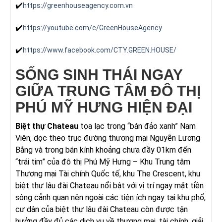
✔️
https://greenhouseagency.com.vn
✔️
https://youtube.com/c/GreenHouseAgency
✔️
https://www.facebook.com/CTY.GREEN.HOUSE/
SỐNG SINH THÁI NGAY
GIỮA TRUNG TÂM ĐÔ THỊ
PHÚ MỸ HƯNG HIỆN ĐẠI
Biệt thự Chateau
tọa lạc trong “bán đảo xanh” Nam
Viên, dọc theo trục đường thương mại Nguyễn Lương
Bằng và trong bán kính khoảng chưa đầy 01km đến
“trái tim” của đô thị Phú Mỹ Hưng – Khu Trung tâm
Thương mại Tài chính Quốc tế, khu The Crescent, khu
biệt thự lâu đài Chateau nổi bật với vị trí ngay mặt tiền
sông cảnh quan nên ngoài các tiện ích ngay tại khu phố,
cư dân của biệt thự lâu đài Chateau còn được tận
hưởng đầy đủ các dịch vụ về thương mại, tài chính, giải