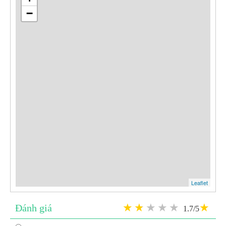
−
Leaflet
Đánh giá
1.7/5