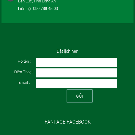
Ben Luc, Tinh Long An
Liên hệ:
090 789 45 03
Đặt lịch hẹn
Họ tên :
Điện Thoại :
Email :
GỬI
FANPAGE FACEBOOK