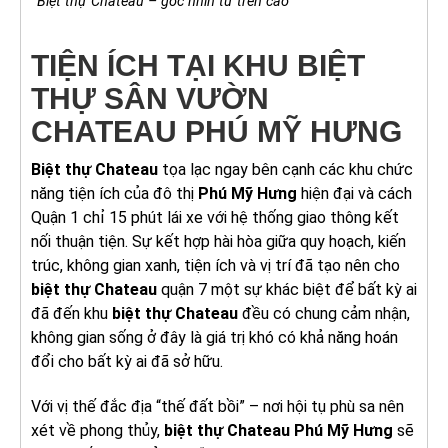
Biệt thự Chateau – góc nhìn từ trên cao
TIỆN ÍCH TẠI KHU BIỆT
THỰ SÂN VƯỜN
CHATEAU PHÚ MỸ HƯNG
Biệt thự Chateau
tọa lạc ngay bên cạnh các khu chức
năng tiện ích của đô thị
Phú Mỹ Hưng
hiện đại và cách
Quận 1 chỉ 15 phút lái xe với hệ thống giao thông kết
nối thuận tiện. Sự kết hợp hài hòa giữa quy hoạch, kiến
trúc, không gian xanh, tiện ích và vị trí đã tạo nên cho
biệt thự Chateau
quận 7 một sự khác biệt để bất kỳ ai
đã đến khu
biệt thự Chateau
đều có chung cảm nhận,
không gian sống ở đây là giá trị khó có khả năng hoán
đổi cho bất kỳ ai đã sở hữu.
Với vị thế đắc địa “thế đất bồi” – nơi hội tụ phù sa nên
xét về phong thủy,
biệt thự Chateau Phú Mỹ Hưng
sẽ