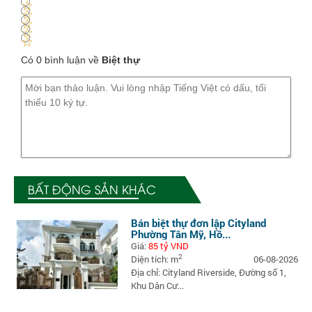
1
2
3
4
5
Có 0 bình luận về
Biệt thự
BẤT ĐỘNG SẢN KHÁC
Bán biệt thự đơn lập Cityland
Phường Tân Mỹ, Hồ...
Giá:
85 tỷ VND
2
Diện tích: m
06-08-2026
Địa chỉ: Cityland Riverside, Đường số 1,
Khu Dân Cư...