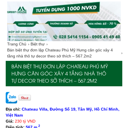
Trang Chủ
Biệt thự
Bán biệt thự đơn lập Chateau Phú Mỹ Hưng căn góc xây 4
tầng nhà thô tự decor theo sở thích – 567.2m2
BÁN BIỆT THỰ ĐƠN LẬP CHATEAU PHÚ MỸ
HƯNG CĂN GÓC XÂY 4 TẦNG NHÀ THÔ
TỰ DECOR THEO SỞ THÍCH – 567.2M2
Địa chỉ:
Chateau Villa, Đường Số 19, Tân Mỹ, Hồ Chí Minh,
Việt Nam
Giá:
230 tỷ VND
2
Diện tích:
567 m