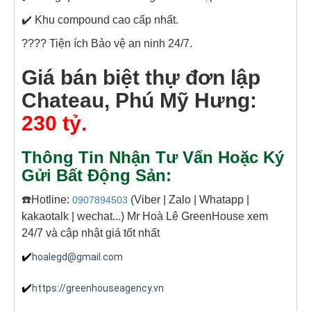
✔️ Khu compound cao cấp nhất.
???? Tiện ích Bảo vệ an ninh 24/7.
Giá bán biệt thự đơn lập
Chateau, Phú Mỹ Hưng:
230 tỷ.
Thông Tin Nhận Tư Vấn Hoặc Ký
Gửi Bất Động Sản:
☎️Hotline:
(Viber | Zalo | Whatapp |
0907894503
kakaotalk | wechat...) Mr Hoà Lê GreenHouse xem
24/7 và cập nhật giá tốt nhất
✔️
hoalegd@gmail.com
✔️
https://greenhouseagency.vn