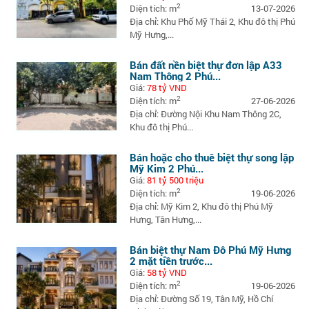
2
Diện tích: m
13-07-2026
Địa chỉ: Khu Phố Mỹ Thái 2, Khu đô thị Phú
Mỹ Hưng,...
Bán đất nền biệt thự đơn lập A33
Nam Thông 2 Phú...
Giá:
78 tỷ VND
2
Diện tích: m
27-06-2026
Địa chỉ: Đường Nội Khu Nam Thông 2C,
Khu đô thị Phú...
Bán hoặc cho thuê biệt thự song lập
Mỹ Kim 2 Phú...
Giá:
81 tỷ 500 triệu
2
Diện tích: m
19-06-2026
Địa chỉ: Mỹ Kim 2, Khu đô thị Phú Mỹ
Hưng, Tân Hưng,...
Bán biệt thự Nam Đô Phú Mỹ Hưng
2 mặt tiền trước...
Giá:
58 tỷ VND
2
Diện tích: m
19-06-2026
Địa chỉ: Đường Số 19, Tân Mỹ, Hồ Chí