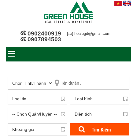
0902400919
hoalegd@gmail.com
0907894503
Tìm Kiếm