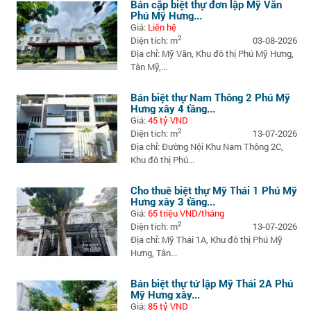
Bán cặp biệt thự đơn lập Mỹ Văn
Phú Mỹ Hưng...
Giá:
Liên hệ
2
Diện tích: m
03-08-2026
Địa chỉ: Mỹ Văn, Khu đô thị Phú Mỹ Hưng,
Tân Mỹ,...
Bán biệt thự Nam Thông 2 Phú Mỹ
Hưng xây 4 tầng...
Giá:
45 tỷ VND
2
Diện tích: m
13-07-2026
Địa chỉ: Đường Nội Khu Nam Thông 2C,
Khu đô thị Phú...
Cho thuê biệt thự Mỹ Thái 1 Phú Mỹ
Hưng xây 3 tầng...
Giá:
65 triệu VND/tháng
2
Diện tích: m
13-07-2026
Địa chỉ: Mỹ Thái 1A, Khu đô thị Phú Mỹ
Hưng, Tân...
Bán biệt thự tứ lập Mỹ Thái 2A Phú
Mỹ Hưng xây...
Giá:
85 tỷ VND