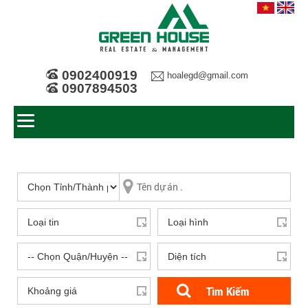
0902400919
hoalegd@gmail.com
0907894503
Tìm Kiếm