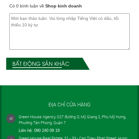
Có 0 bình luận về
Shop kinh doanh
BẤT ĐỘNG SẢN KHÁC
ĐỊA CHỈ CỬA HÀNG
Green House Agency, 027 đường O, Mỹ Giang 2, Phú Mỹ Hưng,
Phường Tân Phong, Quận 7
Liên hệ:
090 240 09 19
Green House Real Estate, 31 - 33 - Cao Trieu Phat Street, Hung