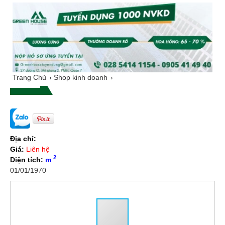
Trang Chủ
Shop kinh doanh
Địa chỉ:
Giá:
Liên hệ
2
Diện tích:
m
01/01/1970