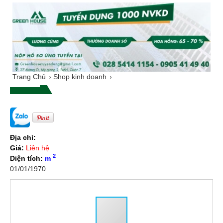
Trang Chủ
Shop kinh doanh
Địa chỉ:
Giá:
Liên hệ
2
Diện tích:
m
01/01/1970