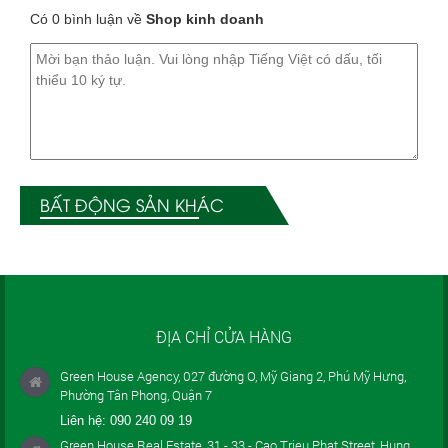
Có 0 bình luận về
Shop kinh doanh
BẤT ĐỘNG SẢN KHÁC
ĐỊA CHỈ CỬA HÀNG
Green House Agency, 027 đường O, Mỹ Giang 2, Phú Mỹ Hưng,
Phường Tân Phong, Quận 7
Liên hệ:
090 240 09 19
Green House Real Estate, 31 - 33 - Cao Trieu Phat Street, Hung