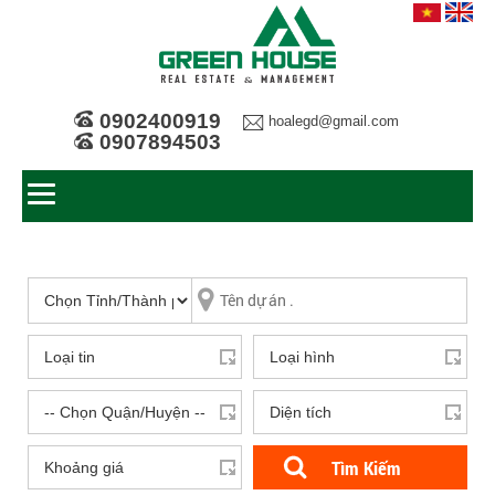
0902400919
hoalegd@gmail.com
0907894503
Tìm Kiếm