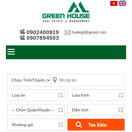
0902400919
hoalegd@gmail.com
0907894503
Tìm Kiếm