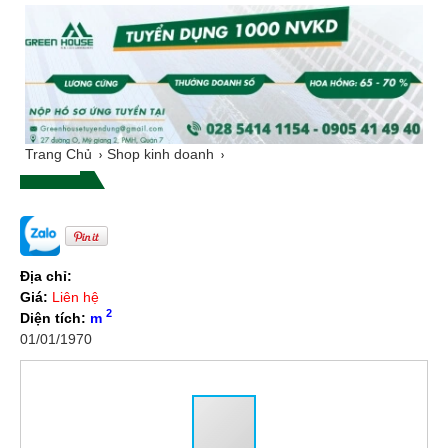
Trang Chủ
Shop kinh doanh
Địa chỉ:
Giá:
Liên hệ
2
Diện tích:
m
01/01/1970