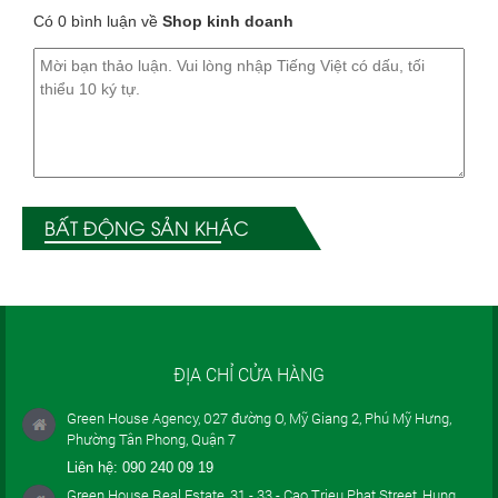
Có 0 bình luận về
Shop kinh doanh
BẤT ĐỘNG SẢN KHÁC
ĐỊA CHỈ CỬA HÀNG
Green House Agency, 027 đường O, Mỹ Giang 2, Phú Mỹ Hưng,
Phường Tân Phong, Quận 7
Liên hệ:
090 240 09 19
Green House Real Estate, 31 - 33 - Cao Trieu Phat Street, Hung