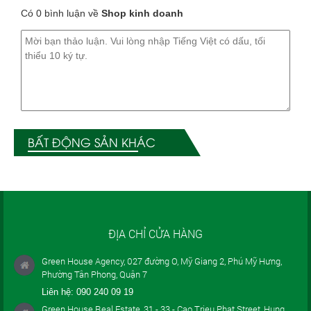
Có 0 bình luận về
Shop kinh doanh
BẤT ĐỘNG SẢN KHÁC
ĐỊA CHỈ CỬA HÀNG
Green House Agency, 027 đường O, Mỹ Giang 2, Phú Mỹ Hưng,
Phường Tân Phong, Quận 7
Liên hệ:
090 240 09 19
Green House Real Estate, 31 - 33 - Cao Trieu Phat Street, Hung