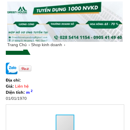
Trang Chủ
Shop kinh doanh
Địa chỉ:
Giá:
Liên hệ
2
Diện tích:
m
01/01/1970