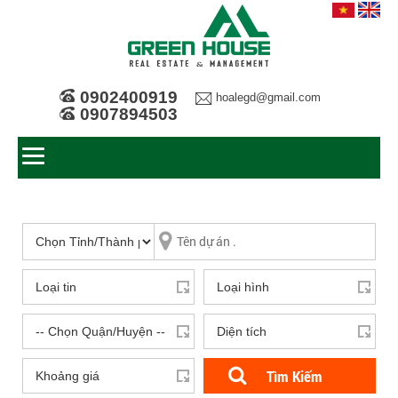
0902400919
hoalegd@gmail.com
0907894503
Tìm Kiếm