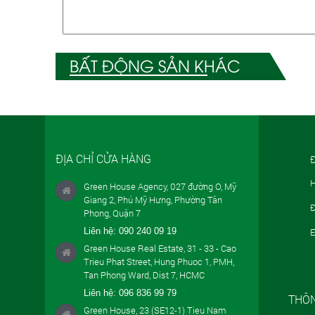
BẤT ĐỘNG SẢN KHÁC
ĐỊA CHỈ CỬA HÀNG
Đ
H
Green House Agency, 027 đường O, Mỹ
Giang 2, Phú Mỹ Hưng, Phường Tân
Đ
Phong, Quận 7
Liên hệ:
090 240 09 19
E
Green House Real Estate, 31 - 33 - Cao
Trieu Phat Street, Hung Phuoc 1, PMH,
Tan Phong Ward, Dist 7, HCMC
Liên hệ:
096 836 99 79
THÔN
Green House, 23 (SE12-1) Tieu Nam