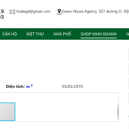
19
hoalegd@gmail.com
Green House Agency, 027 đường O, Mỹ
03
CĂN HỘ
BIỆT THỰ
NHÀ PHỐ
SHOP KINH DOANH
N
2
Diện tích:
m
01/01/1970