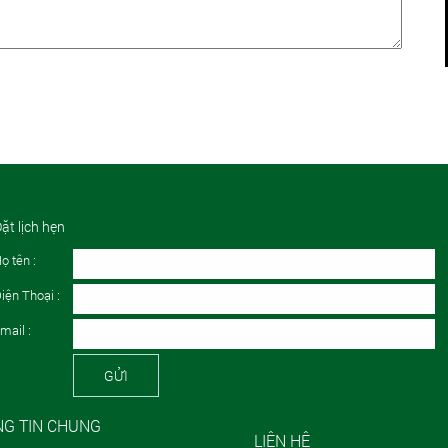
ặt lịch hẹn
ọ tên :
iện Thoại :
mail :
GỬI
G TIN CHUNG
LIÊN HỆ