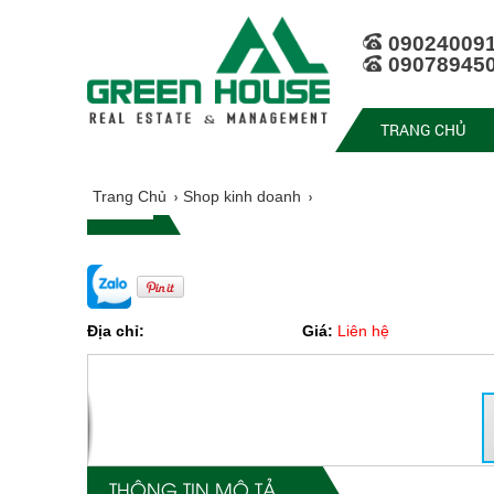
09024009
09078945
TRANG CHỦ
Trang Chủ
Shop kinh doanh
Địa chỉ:
Giá:
Liên hệ
THÔNG TIN MÔ TẢ