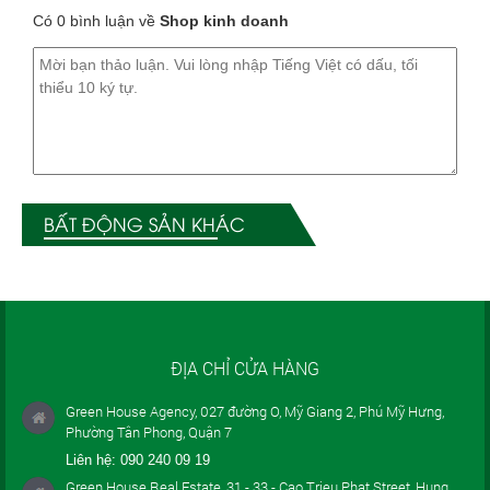
Có 0 bình luận về
Shop kinh doanh
BẤT ĐỘNG SẢN KHÁC
ĐỊA CHỈ CỬA HÀNG
Green House Agency, 027 đường O, Mỹ Giang 2, Phú Mỹ Hưng,
Phường Tân Phong, Quận 7
Liên hệ:
090 240 09 19
Green House Real Estate, 31 - 33 - Cao Trieu Phat Street, Hung