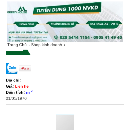
Trang Chủ
Shop kinh doanh
Địa chỉ:
Giá:
Liên hệ
2
Diện tích:
m
01/01/1970