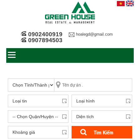
0902400919
hoalegd@gmail.com
0907894503
Tìm Kiếm