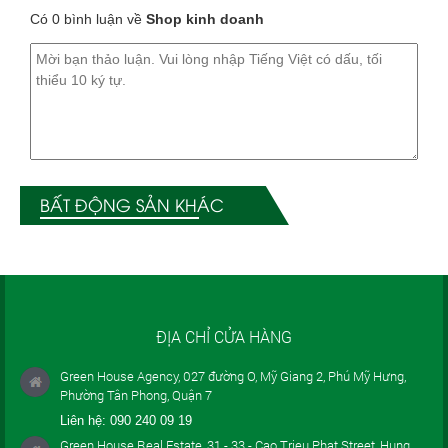
Có 0 bình luận về
Shop kinh doanh
BẤT ĐỘNG SẢN KHÁC
ĐỊA CHỈ CỬA HÀNG
Green House Agency, 027 đường O, Mỹ Giang 2, Phú Mỹ Hưng,
Phường Tân Phong, Quận 7
Liên hệ:
090 240 09 19
Green House Real Estate, 31 - 33 - Cao Trieu Phat Street, Hung