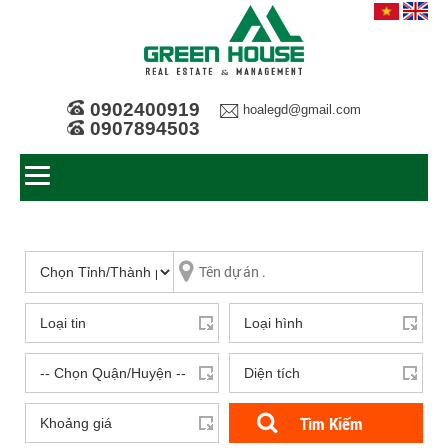
0902400919
hoalegd@gmail.com
0907894503
Tìm Kiếm