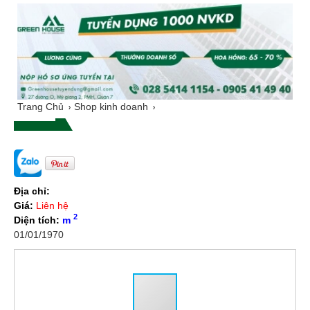
Trang Chủ
Shop kinh doanh
Địa chỉ:
Giá:
Liên hệ
2
Diện tích:
m
01/01/1970