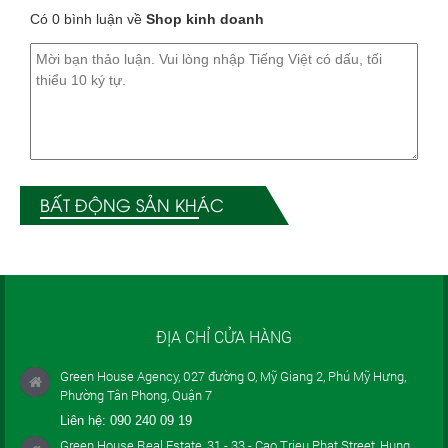
Có 0 bình luận về
Shop kinh doanh
BẤT ĐỘNG SẢN KHÁC
ĐỊA CHỈ CỬA HÀNG
Green House Agency, 027 đường O, Mỹ Giang 2, Phú Mỹ Hưng,
Phường Tân Phong, Quận 7
Liên hệ:
090 240 09 19
Green House Real Estate, 31 - 33 - Cao Trieu Phat Street, Hung