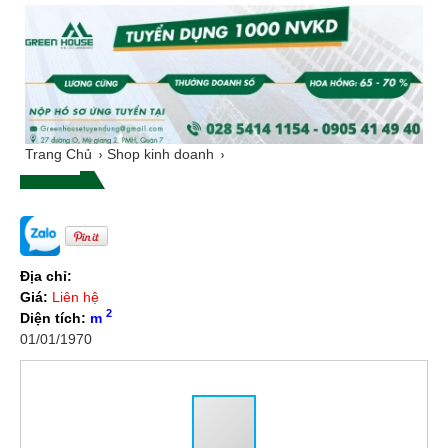
Trang Chủ
Shop kinh doanh
Địa chỉ:
Giá:
Liên hệ
2
Diện tích:
m
01/01/1970