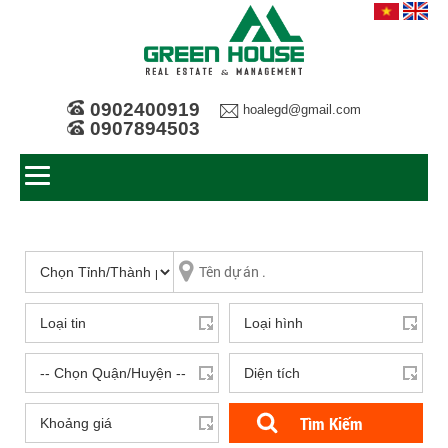
0902400919
hoalegd@gmail.com
0907894503
Tìm Kiếm