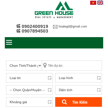
0902400919
hoalegd@gmail.com
0907894503
Tìm Kiếm