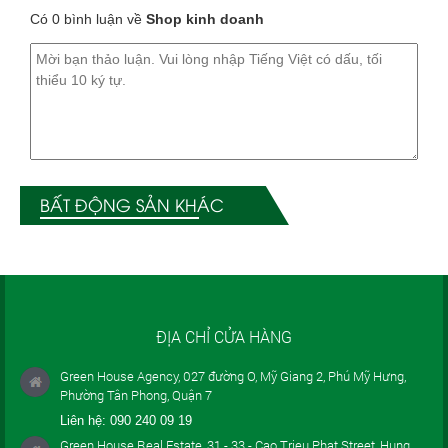
Có 0 bình luận về
Shop kinh doanh
BẤT ĐỘNG SẢN KHÁC
ĐỊA CHỈ CỬA HÀNG
Green House Agency, 027 đường O, Mỹ Giang 2, Phú Mỹ Hưng,
Phường Tân Phong, Quận 7
Liên hệ:
090 240 09 19
Green House Real Estate, 31 - 33 - Cao Trieu Phat Street, Hung