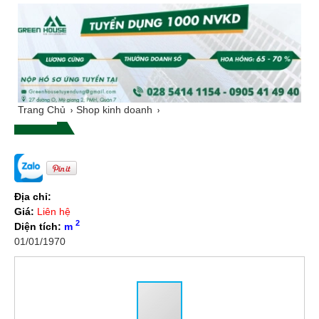
Trang Chủ
Shop kinh doanh
Địa chỉ:
Giá:
Liên hệ
2
Diện tích:
m
01/01/1970