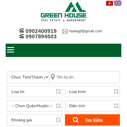
0902400919
hoalegd@gmail.com
0907894503
Tìm Kiếm