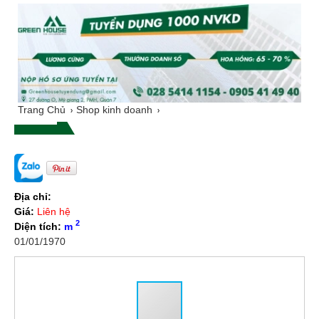
Trang Chủ
Shop kinh doanh
Địa chỉ:
Giá:
Liên hệ
2
Diện tích:
m
01/01/1970