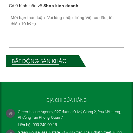
Có 0 bình luận về
Shop kinh doanh
BẤT ĐỘNG SẢN KHÁC
ĐỊA CHỈ CỬA HÀNG
Green House Agency, 027 đường O, Mỹ Giang 2, Phú Mỹ Hưng,
Phường Tân Phong, Quận 7
Liên hệ:
090 240 09 19
Green House Real Estate, 31 - 33 - Cao Trieu Phat Street, Hung