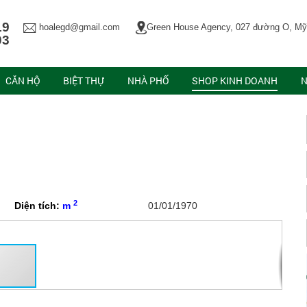
19
hoalegd@gmail.com
Green House Agency, 027 đường O, Mỹ
03
CĂN HỘ
BIỆT THỰ
NHÀ PHỐ
SHOP KINH DOANH
N
2
Diện tích:
m
01/01/1970