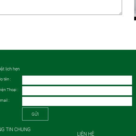
ặt lịch hẹn
ọ tên :
iện Thoại :
mail :
GỬI
G TIN CHUNG
LIÊN HỆ