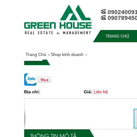
09024009
09078945
TRANG CHỦ
Trang Chủ
Shop kinh doanh
Địa chỉ:
Giá:
Liên hệ
THÔNG TIN MÔ TẢ