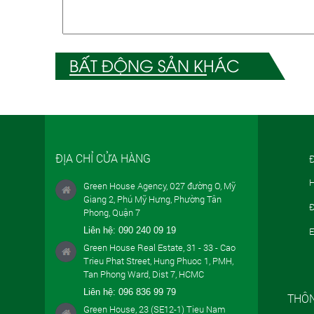
BẤT ĐỘNG SẢN KHÁC
ĐỊA CHỈ CỬA HÀNG
Đ
H
Green House Agency, 027 đường O, Mỹ
Giang 2, Phú Mỹ Hưng, Phường Tân
Đ
Phong, Quận 7
Liên hệ:
090 240 09 19
E
Green House Real Estate, 31 - 33 - Cao
Trieu Phat Street, Hung Phuoc 1, PMH,
Tan Phong Ward, Dist 7, HCMC
Liên hệ:
096 836 99 79
THÔN
Green House, 23 (SE12-1) Tieu Nam