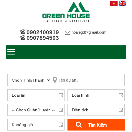
0902400919
hoalegd@gmail.com
0907894503
Tìm Kiếm