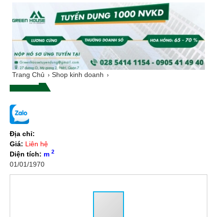
Trang Chủ
Shop kinh doanh
Địa chỉ:
Giá:
Liên hệ
2
Diện tích:
m
01/01/1970