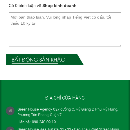
Có 0 bình luận về
Shop kinh doanh
BẤT ĐỘNG SẢN KHÁC
ĐỊA CHỈ CỬA HÀNG
Green House Agency, 027 đường O, Mỹ Giang 2, Phú Mỹ Hưng,
Phường Tân Phong, Quận 7
Liên hệ:
090 240 09 19
Green House Real Estate, 31 - 33 - Cao Trieu Phat Street, Hung