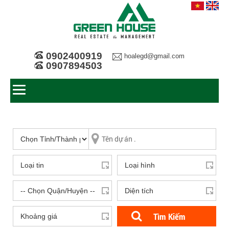
0902400919
hoalegd@gmail.com
0907894503
Tìm Kiếm