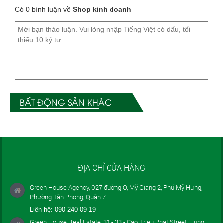
Có 0 bình luận về
Shop kinh doanh
BẤT ĐỘNG SẢN KHÁC
ĐỊA CHỈ CỬA HÀNG
Green House Agency, 027 đường O, Mỹ Giang 2, Phú Mỹ Hưng,
Phường Tân Phong, Quận 7
Liên hệ:
090 240 09 19
Green House Real Estate, 31 - 33 - Cao Trieu Phat Street, Hung