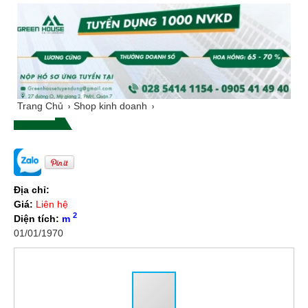
Trang Chủ
Shop kinh doanh
Địa chỉ:
Giá:
Liên hệ
2
Diện tích:
m
01/01/1970