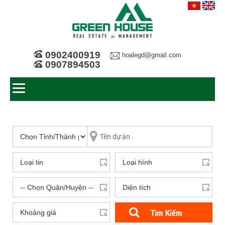
0902400919
hoalegd@gmail.com
0907894503
Tìm Kiếm