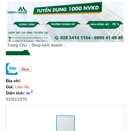
Trang Chủ
Shop kinh doanh
Địa chỉ:
Giá:
Liên hệ
2
Diện tích:
m
01/01/1970