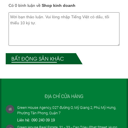
Có 0 bình luận về
Shop kinh doanh
BẤT ĐỘNG SẢN KHÁC
ĐỊA CHỈ CỬA HÀNG
Green House Agency, 027 đường O, Mỹ Giang 2, Phú Mỹ Hưng,
Phường Tân Phong, Quận 7
Liên hệ:
090 240 09 19
Green House Real Estate, 31 - 33 - Cao Trieu Phat Street, Hung