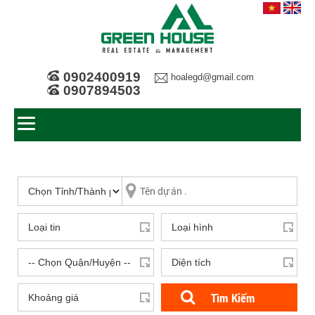
0902400919
hoalegd@gmail.com
0907894503
Tìm Kiếm