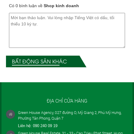
Có 0 bình luận về
Shop kinh doanh
BẤT ĐỘNG SẢN KHÁC
ĐỊA CHỈ CỬA HÀNG
Green House Agency, 027 đường O, Mỹ Giang 2, Phú Mỹ Hưng,
Phường Tân Phong, Quận 7
Liên hệ:
090 240 09 19
Green House Real Estate, 31 - 33 - Cao Trieu Phat Street, Hung