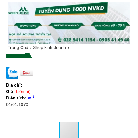
Trang Chủ
Shop kinh doanh
Địa chỉ:
Giá:
Liên hệ
2
Diện tích:
m
01/01/1970