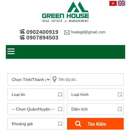
0902400919
hoalegd@gmail.com
0907894503
Tìm Kiếm