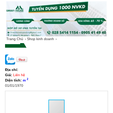
Trang Chủ
Shop kinh doanh
Địa chỉ:
Giá:
Liên hệ
2
Diện tích:
m
01/01/1970