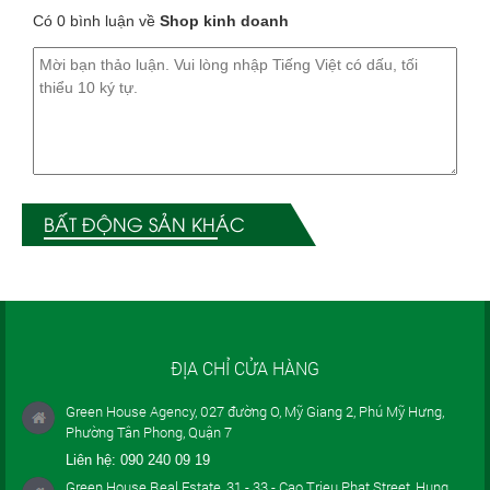
Có 0 bình luận về
Shop kinh doanh
BẤT ĐỘNG SẢN KHÁC
ĐỊA CHỈ CỬA HÀNG
Green House Agency, 027 đường O, Mỹ Giang 2, Phú Mỹ Hưng,
Phường Tân Phong, Quận 7
Liên hệ:
090 240 09 19
Green House Real Estate, 31 - 33 - Cao Trieu Phat Street, Hung