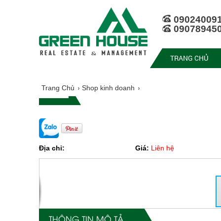
09024009
09078945
TRANG CHỦ
Trang Chủ
Shop kinh doanh
Địa chỉ:
Giá:
Liên hệ
THÔNG TIN MÔ TẢ