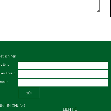
ặt lịch hẹn
ọ tên :
iện Thoại :
mail :
GỬI
G TIN CHUNG
LIÊN HỆ