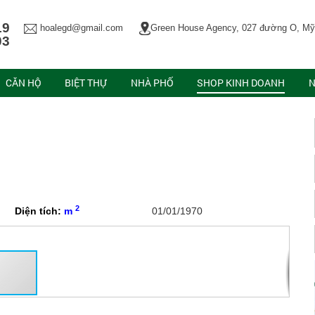
19
hoalegd@gmail.com
Green House Agency, 027 đường O, Mỹ
03
CĂN HỘ
BIỆT THỰ
NHÀ PHỐ
SHOP KINH DOANH
N
2
Diện tích:
m
01/01/1970