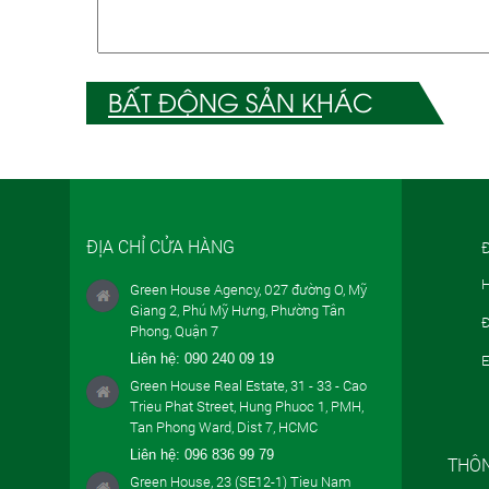
BẤT ĐỘNG SẢN KHÁC
ĐỊA CHỈ CỬA HÀNG
Đ
H
Green House Agency, 027 đường O, Mỹ
Giang 2, Phú Mỹ Hưng, Phường Tân
Đ
Phong, Quận 7
Liên hệ:
090 240 09 19
E
Green House Real Estate, 31 - 33 - Cao
Trieu Phat Street, Hung Phuoc 1, PMH,
Tan Phong Ward, Dist 7, HCMC
Liên hệ:
096 836 99 79
THÔN
Green House, 23 (SE12-1) Tieu Nam