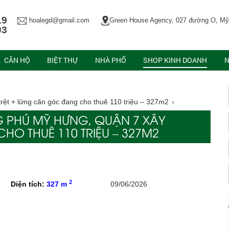
19
hoalegd@gmail.com
Green House Agency, 027 đường O, Mỹ
03
CĂN HỘ
BIỆT THỰ
NHÀ PHỐ
SHOP KINH DOANH
N
t + lửng căn góc đang cho thuê 110 triệu – 327m2
 PHÚ MỸ HƯNG, QUẬN 7 XÂY
O THUÊ 110 TRIỆU – 327M2
2
Diện tích:
327 m
09/06/2026