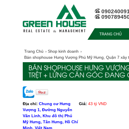
09024009
09078945
TRANG CHỦ
Trang Chủ
Shop kinh doanh
Bán shophouse Hưng Vượng Phú Mỹ Hưng, Quận 7 xây trệ
BÁN SHOPHOUSE HƯNG VƯỢNG
TRỆT + LỬNG CĂN GÓC ĐANG CH
Địa chỉ:
Chung cư Hưng
Giá:
43 tỷ VND
Vượng 1, Đường Nguyễn
Văn Linh, Khu đô thị Phú
Mỹ Hưng, Tân Hưng, Hồ Chí
Minh, Việt Nam