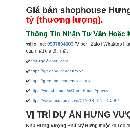
Giá bán shophouse Hưn
tỷ (thương lượng).
Thông Tin Nhận Tư Vấn Hoặc K
☎️Hotline:
0907894503
(Viber | Zalo | Whatapp | 
cập nhật giá tốt nhất
✔️
hoalegd@gmail.com
✔️
https://greenhouseagency.vn
✔️
https://greenhouseagency.com.vn
✔️
https://youtube.com/c/GreenHouseAgency
✔️
https://www.facebook.com/CTY.GREEN.HOUSE/
VỊ TRÍ DỰ ÁN HƯNG V
Khu Hưng Vượng Phú Mỹ Hưng
thuộc khu đô t