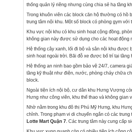
thống quản lý riêng nhưng cùng chia sẻ hạ tầng k
Trong khuôn viên các block căn hộ thường có hồ bơ
trung tâm nội khu. Một số block có phòng gym với t
Khu vực nội khu có khu sinh hoạt cộng đồng, phò
không gian này được sử dụng cho các hoạt động n
Hệ thống cây xanh, lối đi bộ và sân nội khu được b
sinh hoạt ngoài trời. Bãi đỗ xe được bố trí tại tần
Hệ thống an ninh bao gồm bảo vệ 24/7, camera giám
tầng kỹ thuật như điện, nước, phòng cháy chữa c
block.
Ngoài tiện ích nội bộ, cư dân khu Hưng Vượng cò
Hưng như công viên, khu thể thao và không gian 
Nhờ nằm trong khu đô thị Phú Mỹ Hưng, khu Hưng
chỉnh. Trong phạm vi di chuyển ngắn có các trun
Lotte Mart Quận 7
. Các trung tâm này cung cấp s
Khu vực xung quanh còn có nhiều tiện ích công 