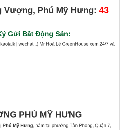
g Vượng, Phú Mỹ Hưng:
43
ý Gửi Bất Động Sản:
kakaotalk | wechat...) Mr Hoà Lê GreenHouse xem 24/7 và
ƯỢNG PHÚ MỸ HƯNG
hị
Phú Mỹ Hưng
, nằm tại phường Tân Phong, Quận 7,