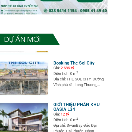
C
Ag
C
Hu
T
Gi
Ph
S
$/
Cao
Dự Án The Sol City
M
Diệ
Phá
Giá:
Liên hệ
K
22
1 
2
Diện tích: 0 m
Địa
M
Địa chỉ:
H
DỰ ÁN MỚI
Mỹ
Q
2,
TP
Sa
Đứ
Nh
Tâ
Ho
Gi
Booking The Sol City
Pho
Ch
Diệ
Giá:
2.686 tỷ
Th
84
2
Diện tích: 0 m
Mộ
Địa
Địa chỉ: THE SOL CITY, Đường
Că
Gr
Vĩnh phú 41, Long Thuong,...
Sh
Tri
Ho
Bá
Ag
th
Re
GIỚI THIỆU PHÂN KHU
Ch
Gi
Es
OASIA L34
că
Diệ
Ma
Giá:
12 tỷ
di
21
Mỹ.
sà
2
Diện tích: 0 m
Địa
m2
Địa chỉ: SwanBay Đảo Đại
Ch
Phước, Đại Phước, Nhơn...
Vill