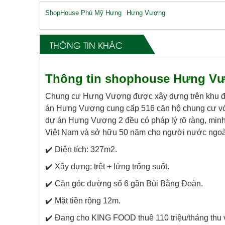
ShopHouse Phú Mỹ Hưng
Hưng Vượng
THÔNG TIN KHÁC
Thông tin shophouse Hưng Vư
Chung cư Hưng Vượng được xây dựng trên khu đất 
án Hưng Vượng cung cấp 516 căn hộ chung cư với 
dự án Hưng Vượng 2 đều có pháp lý rõ ràng, minh
Việt Nam và sở hữu 50 năm cho người nước ngoà
✔️ Diện tích: 327m2.
✔️ Xây dựng: trệt + lửng trống suốt.
✔️ Căn góc đường số 6 gần Bùi Bằng Đoàn.
✔️ Mặt tiền rộng 12m.
✔️ Đang cho KING FOOD thuê 110 triệu/tháng thu 