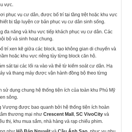
hu vực.
i phục vụ cư dân, được bố trí tại tầng trệt hoặc khu vực
hiết bị tập luyện cơ bản phục vụ cư dân sinh sống.
ng đa năng và khu vực tiếp khách phục vụ cư dân. Các
ội bộ và sinh hoạt chung.
ố trí xen kẽ giữa các block, tạo không gian di chuyển và
g hầm hoặc khu vực riêng tùy từng block căn hộ.
 sát tại các lối ra vào và thẻ từ kiểm soát cư dân. Hạ
háy và thang máy được vận hành đồng bộ theo từng
n sử dụng chung hệ thống tiện ích của toàn khu Phú Mỹ
ven sông.
 Vượng được bao quanh bởi hệ thống tiện ích hoàn
g tâm thương mại như
Crescent Mall
,
SC VivoCity
và
iêu thị, khu mua sắm, nhà hàng và rạp chiếu phim.
cộng như
Hồ Bán Nguyệt
và
Cầu Ánh Sao
, phục vụ nhu