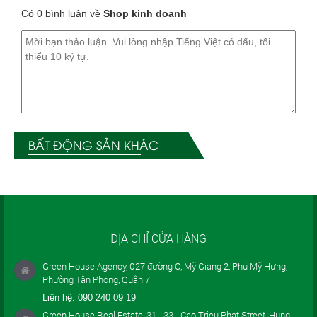
Có 0 bình luận về
Shop kinh doanh
BẤT ĐỘNG SẢN KHÁC
ĐỊA CHỈ CỬA HÀNG
Green House Agency, 027 đường O, Mỹ Giang 2, Phú Mỹ Hưng,
Phường Tân Phong, Quận 7
Liên hệ:
090 240 09 19
Green House Real Estate, 31 - 33 - Cao Trieu Phat Street, Hung