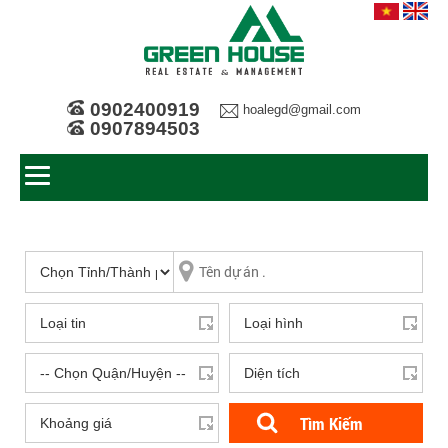
0902400919
hoalegd@gmail.com
0907894503
Tìm Kiếm