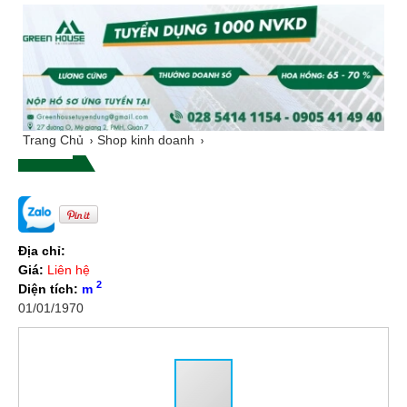
Trang Chủ
Shop kinh doanh
Địa chỉ:
Giá:
Liên hệ
2
Diện tích:
m
01/01/1970